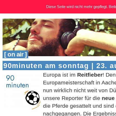
Diese Seite wird nicht mehr gepflegt. Beitr
[ on air ]
90minuten am sonntag | 23. a
Europa ist im
Reitfieber
! Den
Europameisterschaft in Aach
nun wirklich nicht weit von D
unsere Reporter für die
neue
die Pferde gesattelt und sin
nachgegangen. Die Ergebnisse