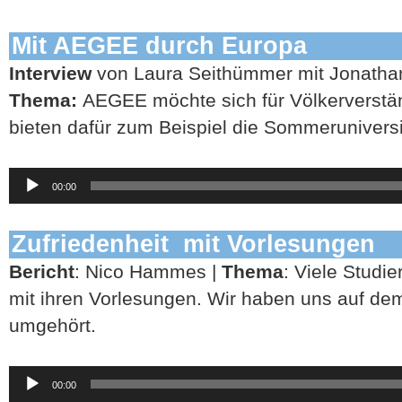
Mit AEGEE durch Europa
Interview
von Laura Seithümmer mit Jonatha
Thema:
AEGEE möchte sich für Völkerverstä
bieten dafür zum Beispiel die Sommeruniversi
Audio-
00:00
Player
Zufriedenheit mit Vorlesungen
Bericht
: Nico Hammes |
Thema
: Viele Studie
mit ihren Vorlesungen. Wir haben uns auf d
umgehört.
Audio-
00:00
Player