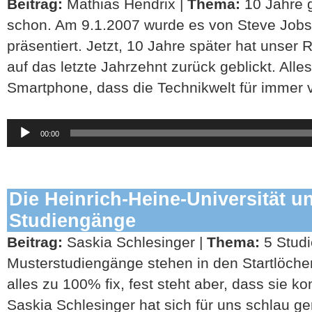
Beitrag:
Mathias Hendrix |
Thema:
10 Jahre g
schon. Am 9.1.2007 wurde es von Steve Jobs 
präsentiert. Jetzt, 10 Jahre später hat unser
auf das letzte Jahrzehnt zurück geblickt. All
Smartphone, dass die Technikwelt für immer v
Audio-
00:00
Player
Die Heinrich-Heine-Universität u
Studiengänge
Beitrag:
Saskia Schlesinger |
Thema:
5 Studi
Musterstudiengänge stehen in den Startlöcher
alles zu 100% fix, fest steht aber, dass sie 
Saskia Schlesinger hat sich für uns schlau g