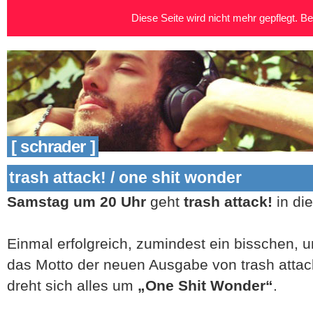
Diese Seite wird nicht mehr gepflegt. Bei
[ schrader ]
trash attack! / one shit wonder
Samstag um 20 Uhr
geht
trash attack!
in di
Einmal erfolgreich, zumindest ein bisschen, u
das Motto der neuen Ausgabe von trash atta
dreht sich alles um
„One Shit Wonder“
.