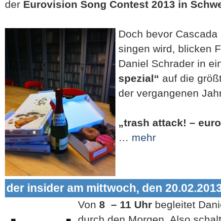
der
Eurovision Song Contest 2013 in Schw
Doch bevor Casc
ada 
singen wird, blicken 
Daniel Schrader in ei
spezial“
auf die größ
der vergangenen Jahr
„trash attack!
– euro
…
mehr
der insider am mittwoch, den 20.02.201
Von
8 – 11 Uhr
begleitet Dan
durch den Morgen. Also schalt