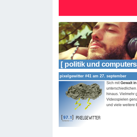
[ politik und computersp
pixelgewitter #41 am 27. september
Sich mit
Gewalt in
unterschiedlichen 
hinaus. Vielmehr 
Videospielen gena
und viele weitere