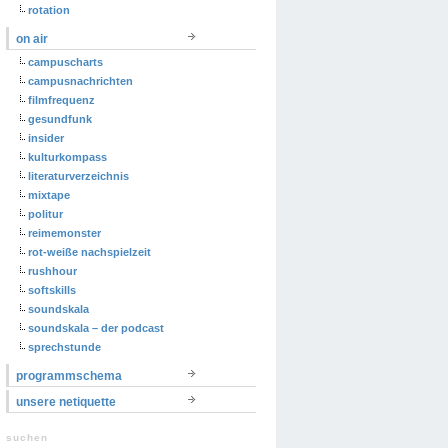
rotation
on air
campuscharts
campusnachrichten
filmfrequenz
gesundfunk
insider
kulturkompass
literaturverzeichnis
mixtape
politur
reimemonster
rot-weiße nachspielzeit
rushhour
softskills
soundskala
soundskala – der podcast
sprechstunde
programmschema
unsere netiquette
suchen