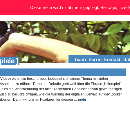
Diese Seite wird nicht mehr gepflegt. Beiträge, Live-St
iele ]
team
hören
kontakt
da
 Videospielen
zu beschäftigen bedeutet sich einem Thema mit vielen
Aspekten zu nähern. Denn die Debatte geht weit über die Phrase „Killerspiel“
gilt es die Wahrnehmung der nicht-zockenden Gesellschaft von gewalthaltigen
uso zu berücksichtigen, wie die Wirkung der digitalen Gewalt auf den Zocker
 Ebenen. Damit wir uns im Pixelgewitter diesem …
mehr