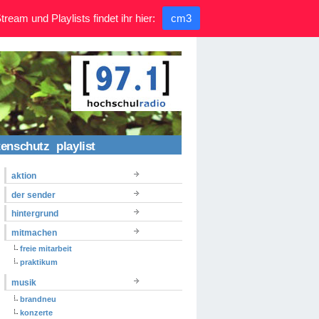
ream und Playlists findet ihr hier:
cm3
tenschutz
playlist
aktion
der sender
hintergrund
mitmachen
freie mitarbeit
praktikum
musik
brandneu
konzerte