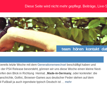
Diese Seite wird nicht mehr gepflegt. Beiträge, Live-St
team
hören
kontakt
da
ereits letzte Woche mit dem
Generationenwechsel
beschäftigt haben und
er PS4 Release bevorsteht, gönnen wir uns diese Woche einen kleine Next-
fen den Blick in Richtung Heimat. ‚
Made-in-Germany
‚ oder konkreter: die
eschichte, Gothic, Browser-Games aus deutscher Feder stehen auf dem
 Fußball ja auch irgendwie typisch Deutsch ist …
mehr