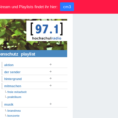
ream und Playlists findet ihr hier:
cm3
tenschutz
playlist
aktion
der sender
hintergrund
mitmachen
freie mitarbeit
praktikum
musik
brandneu
konzerte