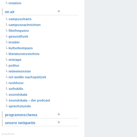
rotation
on air
campuscharts
campusnachrichten
filmfrequenz
gesundfunk
insider
kulturkompass
literaturverzeichnis
mixtape
politur
reimemonster
rot-weiße nachspielzeit
rushhour
softskills
soundskala
soundskala – der podcast
sprechstunde
programmschema
unsere netiquette
suchen