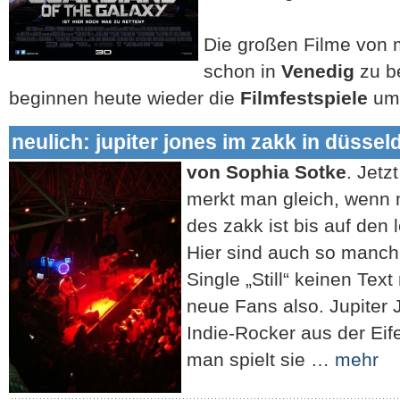
Die großen Filme von 
schon in
Venedig
zu b
beginnen heute wieder die
Filmfestspiele
u
neulich: jupiter jones im zakk in düssel
von Sophia Sotke
. Jetz
merkt man gleich, wenn 
des zakk ist bis auf den l
Hier sind auch so manche,
Single „Still“ keinen Tex
neue Fans also. Jupiter
Indie-Rocker aus der Ei
man spielt sie …
mehr