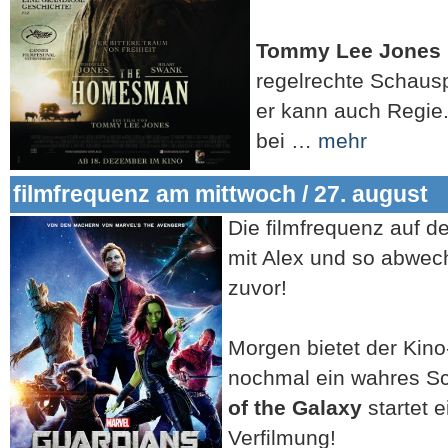
Tommy Lee Jones
regelrechte Schaus
er kann auch Regie.
bei …
mehr
filmfrequenz am mittwoch / 27. august
Die filmfrequenz auf de
mit Alex und so abwech
zuvor!
Morgen bietet der Ki
nochmal ein wahres S
of the Galaxy
startet e
Verfilmung!