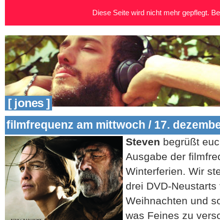
Diese Seite wird nicht mehr gepflegt. Bei
[ jones ]
filmfrequenz am mittwoch / 17. dezemb
Steven
begrüßt euch
Ausgabe der filmfr
Winterferien. Wir st
drei DVD-Neustarts 
Weihnachten und so
was Feines zu vers