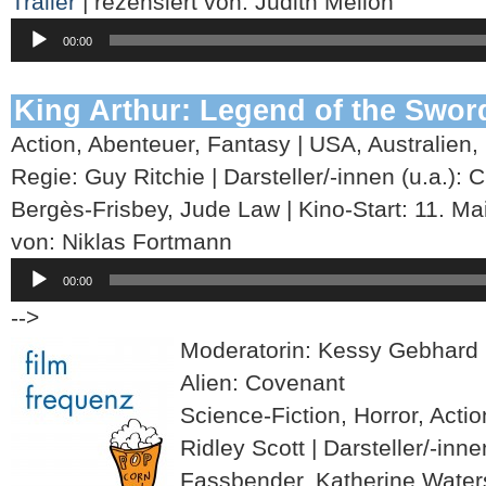
Trailer
| rezensiert von: Judith Mellon
Audio-
00:00
Player
King Arthur: Legend of the Swor
Action, Abenteuer, Fantasy | USA, Australien,
Regie: Guy Ritchie | Darsteller/-innen (u.a.): 
Bergès-Frisbey, Jude Law | Kino-Start: 11. Ma
von: Niklas Fortmann
Audio-
00:00
Player
-->
Moderatorin: Kessy Gebhard
Alien: Covenant
Science-Fiction, Horror, Acti
Ridley Scott | Darsteller/-inne
Fassbender, Katherine Waterst