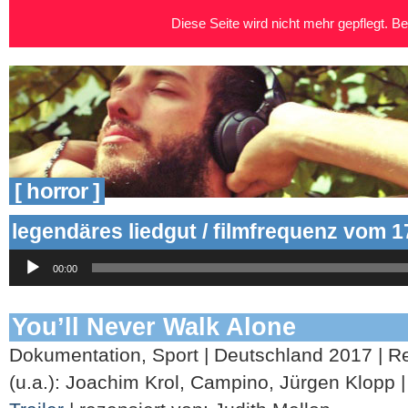
Diese Seite wird nicht mehr gepflegt. Bei
[ horror ]
legendäres liedgut / filmfrequenz vom 1
Audio-
00:00
Player
You’ll Never Walk Alone
Dokumentation, Sport | Deutschland 2017 | Re
(u.a.): Joachim Krol, Campino, Jürgen Klopp | 