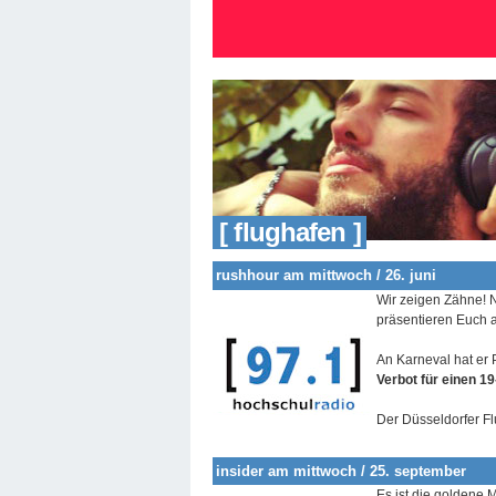
[ flughafen ]
rushhour am mittwoch / 26. juni
Wir zeigen Zähne! 
präsentieren Euch a
An Karneval hat er P
Verbot für einen 1
Der Düsseldorfer Fl
insider am mittwoch / 25. september
Es ist die goldene 