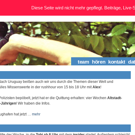
Diese Seite wird nicht mehr gepflegt. Beiträge, Live-St
team
hören
kontakt
da
Nach Uruguay beißen auch wir uns durch die Themen dieser Welt und
lles Wissenswerte in der rushhour von 15 bis 18 Uhr mit
Alex
!
olizisten bepöbelt, jetzt hat er die Quittung erhalten: vier Wochen
Altstadt-
9-Jährigen
! Wir haben die Infos.
ughafen hat jetzt …
mehr
Mitte der Woche, in die
Tobi ab 8 Uhr
mit dem
insider
startet. Außerdem schleicht