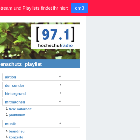
ream und Playlists findet ihr hier:
cm3
tenschutz
playlist
aktion
der sender
hintergrund
mitmachen
freie mitarbeit
praktikum
musik
brandneu
konzerte