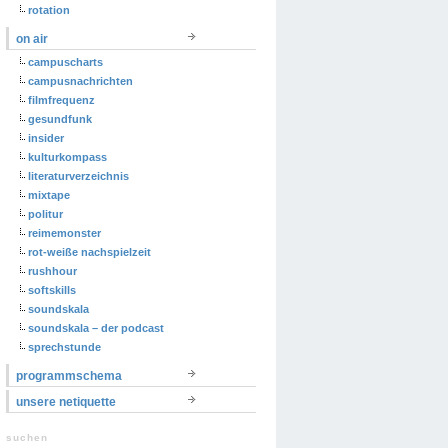
rotation
on air
campuscharts
campusnachrichten
filmfrequenz
gesundfunk
insider
kulturkompass
literaturverzeichnis
mixtape
politur
reimemonster
rot-weiße nachspielzeit
rushhour
softskills
soundskala
soundskala – der podcast
sprechstunde
programmschema
unsere netiquette
suchen