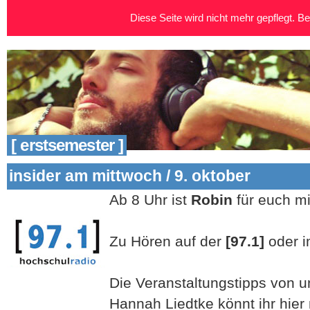
Diese Seite wird nicht mehr gepflegt. Bei
[ erstsemester ]
insider am mittwoch / 9. oktober
Ab 8 Uhr ist
Robin
für euch m
Zu Hören auf der
[97.1]
oder 
Die Veranstaltungstipps von un
Hannah Liedtke könnt ihr hier