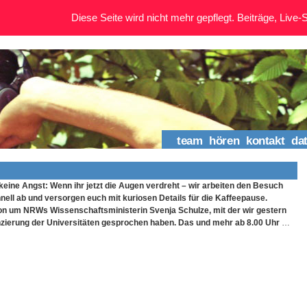
Diese Seite wird nicht mehr gepflegt. Beiträge, Live-St
team
hören
kontakt
da
keine Angst: Wenn ihr jetzt die Augen verdreht – wir arbeiten den Besuch
nell ab und versorgen euch mit kuriosen Details für die Kaffeepause.
n um NRWs Wissenschaftsministerin Svenja Schulze, mit der wir gestern
anzierung der Universitäten gesprochen haben. Das und mehr ab 8.00 Uhr
…