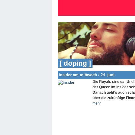
[ doping ]
insider am mittwoch / 24. juni
Die Royals sind da! Und 
der Queen im insider sch
Danach geht’s auch scho
über die zukünftige Fin
mehr