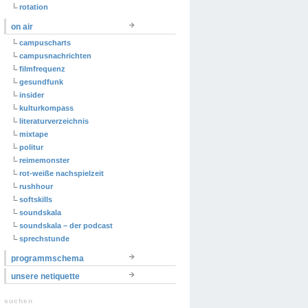
rotation
on air
campuscharts
campusnachrichten
filmfrequenz
gesundfunk
insider
kulturkompass
literaturverzeichnis
mixtape
politur
reimemonster
rot-weiße nachspielzeit
rushhour
softskills
soundskala
soundskala – der podcast
sprechstunde
programmschema
unsere netiquette
suchen