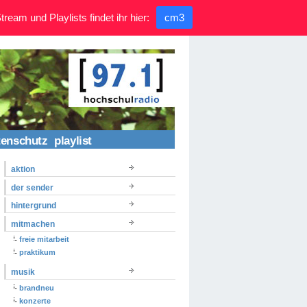
ream und Playlists findet ihr hier:
cm3
tenschutz
playlist
aktion
der sender
hintergrund
mitmachen
freie mitarbeit
praktikum
musik
brandneu
konzerte