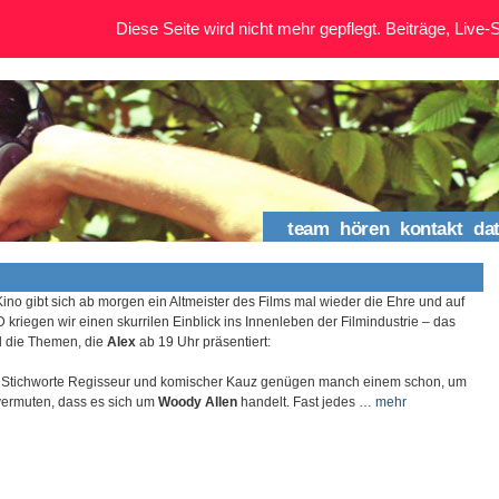
Diese Seite wird nicht mehr gepflegt. Beiträge, Live-St
team
hören
kontakt
da
Kino gibt sich ab morgen ein Altmeister des Films mal wieder die Ehre und auf
 kriegen wir einen skurrilen Einblick ins Innenleben der Filmindustrie – das
d die Themen, die
Alex
ab 19 Uhr präsentiert:
 Stichworte Regisseur und komischer Kauz genügen manch einem schon, um
vermuten, dass es sich um
Woody Allen
handelt. Fast jedes …
mehr