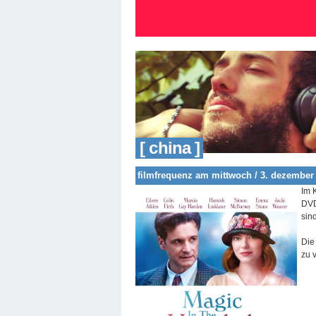
[ china ]
filmfrequenz am mittwoch / 3. dezember
Im 
DVD
sin
Die
zu 