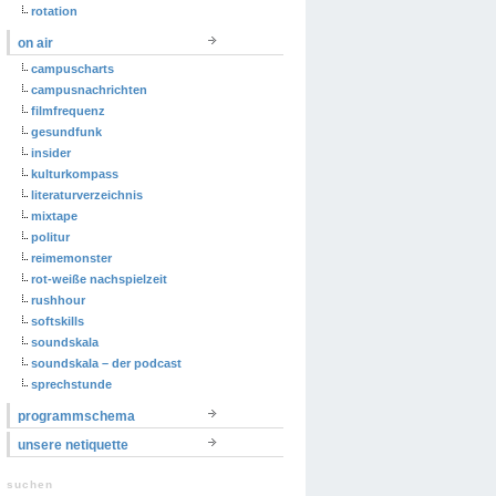
rotation
on air
campuscharts
campusnachrichten
filmfrequenz
gesundfunk
insider
kulturkompass
literaturverzeichnis
mixtape
politur
reimemonster
rot-weiße nachspielzeit
rushhour
softskills
soundskala
soundskala – der podcast
sprechstunde
programmschema
unsere netiquette
suchen