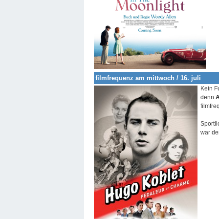
filmfrequenz am mittwoch / 16. juli
Kein F
denn
filmfr
Sportl
war de