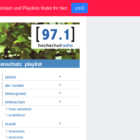
ream und Playlists findet ihr hier:
cm3
tenschutz
playlist
aktion
der sender
hintergrund
mitmachen
freie mitarbeit
praktikum
musik
brandneu
konzerte