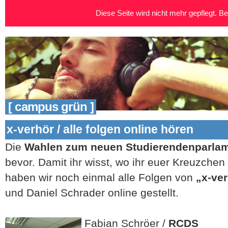
Diese Seite wird nicht mehr gepflegt. Bei
[ campus grün ]
x-verhör / alle folgen online hören
Die
Wahlen zum neuen Studierendenparla
bevor. Damit ihr wisst, wo ihr euer Kreuzche
haben wir noch einmal alle Folgen von
„x-ve
und Daniel Schrader online gestellt.
Fabian Schröer /
RCDS