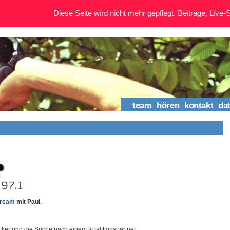
Diese Seite wird nicht mehr gepflegt. Beiträge, Live-St
team
hören
kontakt
da
tream
mit Paul.
fier und die Suche nach einem Koalitionspartner