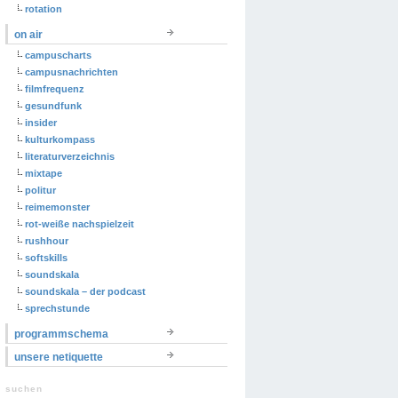
rotation
on air
campuscharts
campusnachrichten
filmfrequenz
gesundfunk
insider
kulturkompass
literaturverzeichnis
mixtape
politur
reimemonster
rot-weiße nachspielzeit
rushhour
softskills
soundskala
soundskala – der podcast
sprechstunde
programmschema
unsere netiquette
suchen