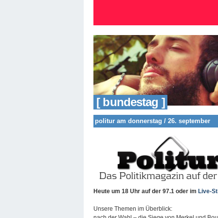
[ bundestag ]
politur am donnerstag / 26. september
Heute um 18 Uhr auf der 97.1
oder im
Live-S
Unsere Themen im Überblick:
nach der Wahl – die Siege von Merkel und Bouf