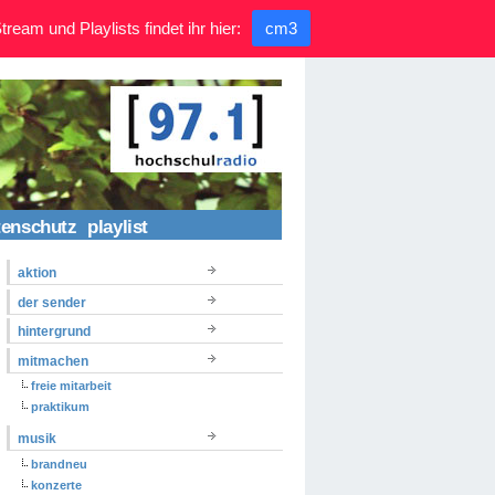
ream und Playlists findet ihr hier:
cm3
tenschutz
playlist
aktion
der sender
hintergrund
mitmachen
freie mitarbeit
praktikum
musik
brandneu
konzerte