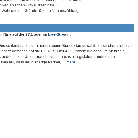
m kenianischen Einkaufszentrum
P-Wahl und die Gründe für eine Neuauszählung
t Nina auf der 97.1 oder im
Live-Stream
.
eutschland hat gestern
einen neuen Bundestag gewählt
. Inzwischen steht das
is fest: demnach hat die CDU/CSU mit 41,5 Prozent die absolute Mehrheit
 bedeutet, die Union braucht für die nächste Legislaturperiode einen
Dumm nur, dass der bisherige Partner, …
mehr