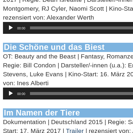
Montgomery, RJ Cyler, Naomi Scott | Kino-Sta
rezensiert von: Alexander Werth
Audio-
00:00
Player
Die Schöne und das Biest
OT: Beauty and the Beast | Fantasy, Romanze
Regie: Bill Condon | Darsteller/-innen (u.a.)
Stevens, Luke Evans | Kino-Start: 16. März 2
von: Ines Alberti
Audio-
00:00
Player
Im Namen der Tiere
Dokumentation | Deutschland 2015 | Regie: 
Start: 17. März 2017 |
Trailer
| rezensiert von