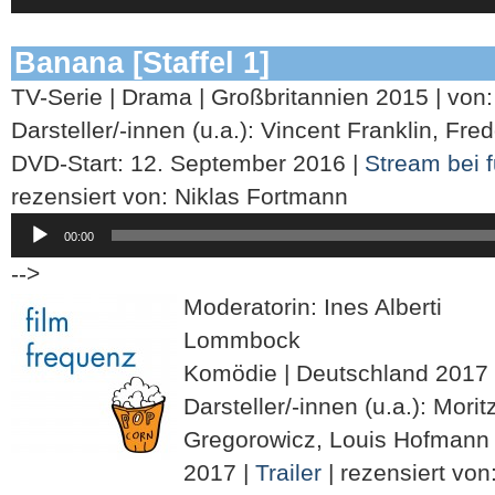
Banana [Staffel 1]
TV-Serie | Drama | Großbritannien 2015 | von:
Darsteller/-innen (u.a.): Vincent Franklin, Fre
DVD-Start: 12. September 2016 |
Stream bei 
rezensiert von: Niklas Fortmann
Audio-
00:00
Player
-->
Moderatorin: Ines Alberti
Lommbock
Komödie | Deutschland 2017 | 
Darsteller/-innen (u.a.): Mori
Gregorowicz, Louis Hofmann |
2017 |
Trailer
| rezensiert vo