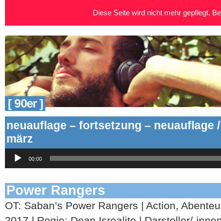
Diese Seite wird nicht mehr gepflegt. Bei
[ 90er ]
neuauflage – fortsetzung – neuauflage /
märz
Audio-
00:00
Player
Power Rangers
OT: Saban’s Power Rangers | Action, Abenteue
2017 | Regie: Dean Isrealite | Darsteller/-inne