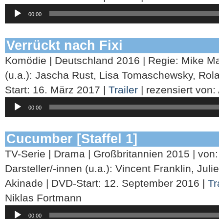
Audio-
00:00
Player
Verrückt nach Fixi
Komödie | Deutschland 2016 | Regie: Mike Mar
(u.a.): Jascha Rust, Lisa Tomaschewsky, Ro
Start: 16. März 2017 |
Trailer
| rezensiert von
Audio-
00:00
Player
Cucumber [Staffel 1]
TV-Serie | Drama | Großbritannien 2015 | von:
Darsteller/-innen (u.a.): Vincent Franklin, Ju
Akinade | DVD-Start: 12. September 2016 |
Tr
Niklas Fortmann
Audio-
00:00
Player