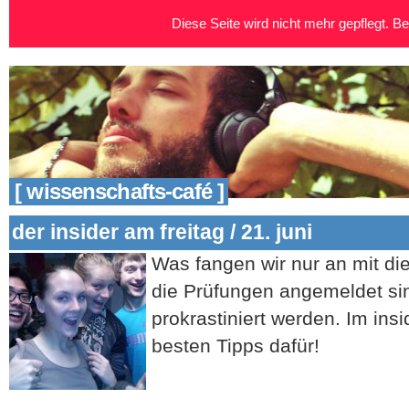
Diese Seite wird nicht mehr gepflegt. Bei
[ wissenschafts-café ]
der insider am freitag / 21. juni
Was fangen wir nur an mit 
die Prüfungen angemeldet sin
prokrastiniert werden. Im insid
besten Tipps dafür!