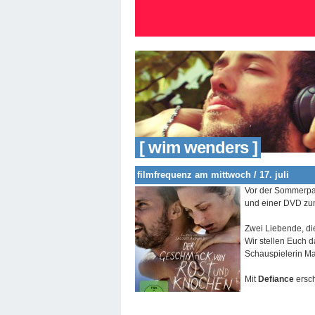
[ wim wenders ]
filmfrequenz am mittwoch / 17. juli
Vor der Sommerpau
und einer DVD zum
Zwei Liebende, di
Wir stellen Euch 
Schauspielerin Mar
Mit
Defiance
ersc