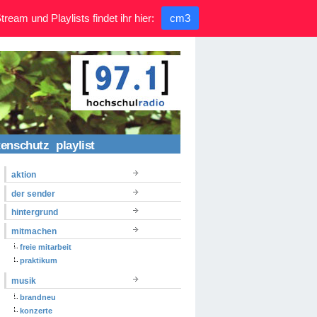
ream und Playlists findet ihr hier:
cm3
tenschutz
playlist
aktion
der sender
hintergrund
mitmachen
freie mitarbeit
praktikum
musik
brandneu
konzerte