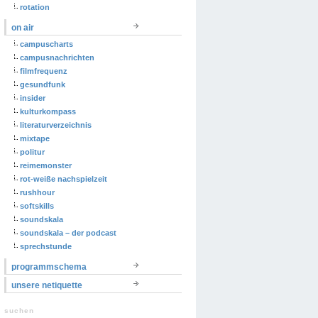
rotation
on air
campuscharts
campusnachrichten
filmfrequenz
gesundfunk
insider
kulturkompass
literaturverzeichnis
mixtape
politur
reimemonster
rot-weiße nachspielzeit
rushhour
softskills
soundskala
soundskala – der podcast
sprechstunde
programmschema
unsere netiquette
suchen