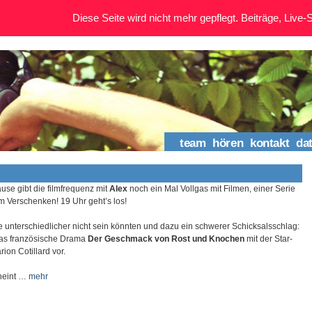
Diese Seite wird nicht mehr gepflegt. Beiträge, Live-St
team
hören
kontakt
da
se gibt die filmfrequenz mit
Alex
noch ein Mal Vollgas mit Filmen, einer Serie
 Verschenken! 19 Uhr geht’s los!
e unterschiedlicher nicht sein könnten und dazu ein schwerer Schicksalsschlag:
das französische Drama
Der Geschmack von Rost und Knochen
mit der Star-
ion Cotillard vor.
heint …
mehr