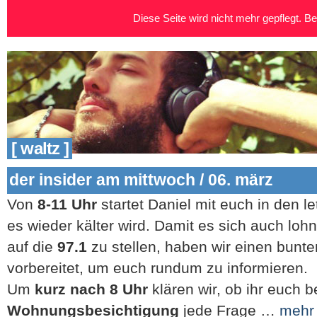
Diese Seite wird nicht mehr gepflegt. Bei
[ waltz ]
der insider am mittwoch / 06. märz
Von
8-11 Uhr
startet Daniel mit euch in den l
es wieder kälter wird. Damit es sich auch loh
auf die
97.1
zu stellen, haben wir einen bunt
vorbereitet, um euch rundum zu informieren.
Um
kurz nach 8 Uhr
klären wir, ob ihr euch b
Wohnungsbesichtigung
jede Frage …
mehr