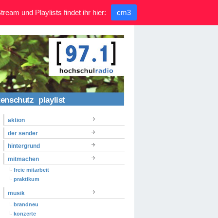
ream und Playlists findet ihr hier:
cm3
tenschutz
playlist
aktion
der sender
hintergrund
mitmachen
freie mitarbeit
praktikum
musik
brandneu
konzerte