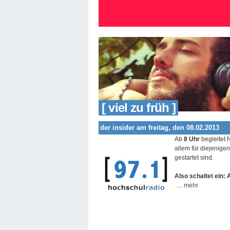
[ viel zu früh ]
der insider am freitag, den 08.02.2013
Ab
8 Uhr
begleitet 
allem für diejenig
gestartet sind.
Also schaltet ein: 
…
mehr