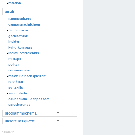
rotation
on air
campuscharts
campusnachrichten
filmfrequenz
gesundfunk
insider
kulturkompass
literaturverzeichnis
mixtape
politur
reimemonster
rot-weiße nachspielzeit
rushhour
softskills
soundskala
soundskala – der podcast
sprechstunde
programmschema
unsere netiquette
suchen