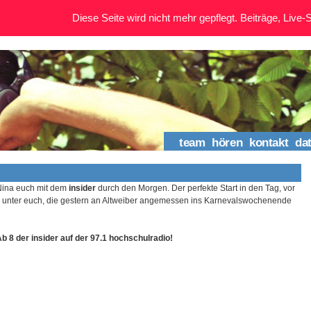
Diese Seite wird nicht mehr gepflegt. Beiträge, Live-St
team
hören
kontakt
da
Nina euch mit dem
insider
durch den Morgen. Der perfekte Start in den Tag, vor
en unter euch, die gestern an Altweiber angemessen ins Karnevalswochenende
Ab 8 der insider auf der 97.1 hochschulradio!