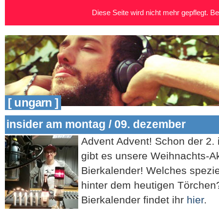
Diese Seite wird nicht mehr gepflegt. Bei
[ ungarn ]
insider am montag / 09. dezember
Advent Advent! Schon der 2. 
gibt es unsere Weihnachts-A
Bierkalender! Welches speziel
hinter dem heutigen Törchen
Bierkalender findet ihr
hier
.