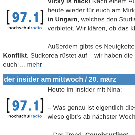
Vicky is back!
Nach einem Aus
heute wieder für euch am Mir
in Ungarn
, welches den Studi
verbietet. Wir klären, ob das k
Außerdem gibts es Neuigkeit
Konflikt
. Südkorea rüstet auf – wir haben die 
euch!…
mehr
der insider am mittwoch / 20. märz
Heute im insider mit Nina:
– Was genau ist eigentlich di
wieso gibt’s ab nächster Woc
– Der Trend
‚Couchsurfing‘
– 