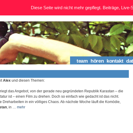
Diese Seite wird nicht mehr gepflegt. Beiträge, Live-St
team
hören
kontakt
da
it
Alex
und diesen Themen:
riegt das Angebot, von der gerade neu gegründeten Republik Karastan – die
ktatur ist – einen Film zu drehen. Doch so einfach wie gedacht ist das nicht.
ie Dreharbeiten in ein völliges Chaos. Ab nächste Woche läuft die Komödie,
stan
, in …
mehr