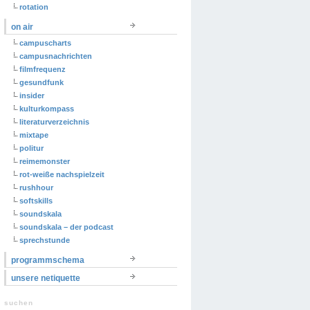
rotation
on air
campuscharts
campusnachrichten
filmfrequenz
gesundfunk
insider
kulturkompass
literaturverzeichnis
mixtape
politur
reimemonster
rot-weiße nachspielzeit
rushhour
softskills
soundskala
soundskala – der podcast
sprechstunde
programmschema
unsere netiquette
suchen