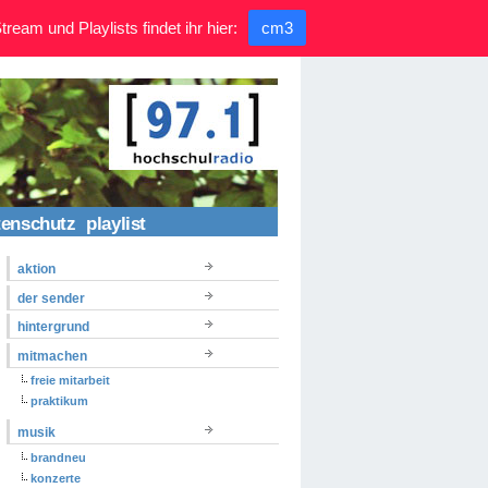
ream und Playlists findet ihr hier:
cm3
tenschutz
playlist
aktion
der sender
hintergrund
mitmachen
freie mitarbeit
praktikum
musik
brandneu
konzerte