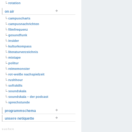
rotation
on air
campuscharts
campusnachrichten
filmfrequenz
gesundfunk
insider
kulturkompass
literaturverzeichnis
mixtape
politur
reimemonster
rot-weiße nachspielzeit
rushhour
softskills
soundskala
soundskala – der podcast
sprechstunde
programmschema
unsere netiquette
suchen