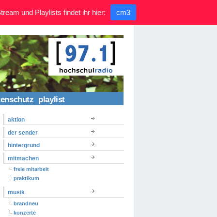
ream und Playlists findet ihr hier:
cm3
tenschutz
playlist
aktion
der sender
hintergrund
mitmachen
freie mitarbeit
praktikum
musik
brandneu
konzerte