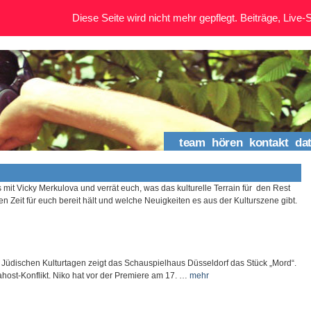
Diese Seite wird nicht mehr gepflegt. Beiträge, Live-St
team
hören
kontakt
da
mit Vicky Merkulova und verrät euch, was das kulturelle Terrain für den Rest
en Zeit für euch bereit hält und welche Neuigkeiten es aus der Kulturszene gibt.
n Jüdischen Kulturtagen zeigt das Schauspielhaus Düsseldorf das Stück „Mord“.
host-Konflikt. Niko hat vor der Premiere am 17. …
mehr