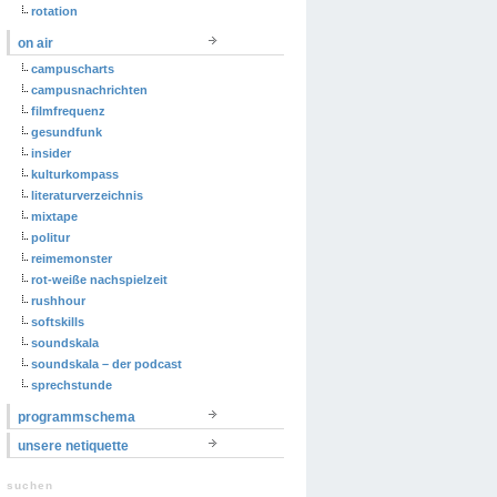
rotation
on air
campuscharts
campusnachrichten
filmfrequenz
gesundfunk
insider
kulturkompass
literaturverzeichnis
mixtape
politur
reimemonster
rot-weiße nachspielzeit
rushhour
softskills
soundskala
soundskala – der podcast
sprechstunde
programmschema
unsere netiquette
suchen