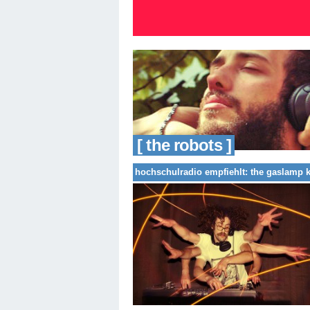
[ the robots ]
hochschulradio empfiehlt: the gaslamp k