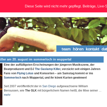
Diese Seite wird nicht mehr gepflegt. Beiträge, Live-St
team
hören
kontakt
da
iller am 20. august im sommerloch in wuppertal
Eine der auffälligsten Erscheinungen der jüngeren Musikszene, der
Beatproduzent und DJ
The Gaslamp Killer
, verzückt seit einigen Jahren
Fans von
Flying Lotus
und Konsorten – am Samstag kommt er ins
Sommerloch
nach Wuppertal, und ihr könnt Karten gewinnen!
Seit 2007 veröffentlicht der in
San Diego
aufgewachsene William
Bensussen, wie
The GLK
mit bürgerlichem Namen heißt, die Mixe seiner …
mehr