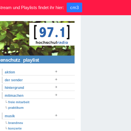
ream und Playlists findet ihr hier:
cm3
tenschutz
playlist
aktion
der sender
hintergrund
mitmachen
freie mitarbeit
praktikum
musik
brandneu
konzerte