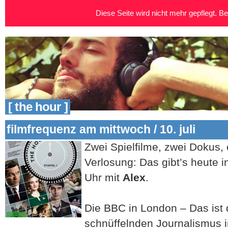
Diese Seite wird nicht mehr gepflegt. Bei
[ the hour ]
filmfrequenz am mittwoch / 10. juli
Zwei Spielfilme, zwei Dokus, 
Verlosung: Das gibt’s heute i
Uhr mit
Alex
.
Die BBC in London – Das ist d
schnüffelnden Journalismus 