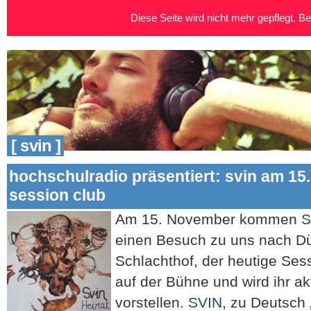
Diese Seite wird nicht mehr gepflegt. Bei
[ svin ]
hochschulradio präsentiert: svin am 15
session club
Am 15. Nov
ember kommen
S
einen Besuch zu uns nach Dü
Schlachthof, der heutige Sess
auf der Bühne und wird ihr a
vorstellen.
SVIN
, zu Deutsch