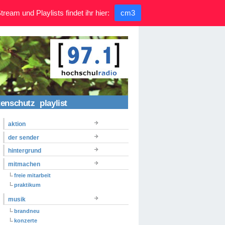
ream und Playlists findet ihr hier:
cm3
tenschutz
playlist
aktion
der sender
hintergrund
mitmachen
freie mitarbeit
praktikum
musik
brandneu
konzerte