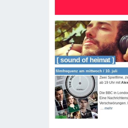
[ sound of heimat ]
filmfrequenz am mittwoch / 10. juli
Zwei Spielfilme, z
ab 19 Uhr mit
Ale
Die BBC in London
Eine Nachrichtense
Verschwörungen. D
…
mehr