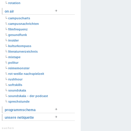
rotation
on air
campuscharts
campusnachrichten
filmfrequenz
gesundfunk
insider
kulturkompass
literaturverzeichnis
mixtape
politur
reimemonster
rot-weiße nachspielzeit
rushhour
softskills
soundskala
soundskala – der podcast
sprechstunde
programmschema
unsere netiquette
suchen