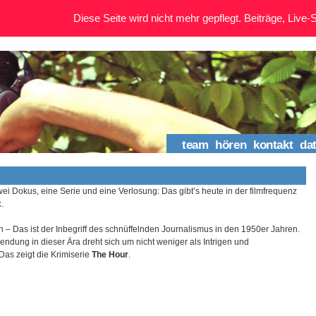
Diese Seite wird nicht mehr gepflegt. Beiträge, Live-St
team
hören
kontakt
da
wei Dokus, eine Serie und eine Verlosung: Das gibt’s heute in der filmfrequenz
x
.
 – Das ist der Inbegriff des schnüffelnden Journalismus in den 1950er Jahren.
ndung in dieser Ära dreht sich um nicht weniger als Intrigen und
as zeigt die Krimiserie
The Hour
.