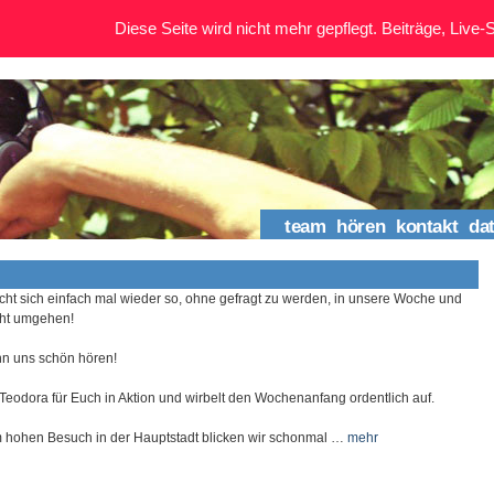
Diese Seite wird nicht mehr gepflegt. Beiträge, Live-St
team
hören
kontakt
da
cht sich einfach mal wieder so, ohne gefragt zu werden, in unsere Woche und
cht umgehen!
hn uns schön hören!
 Teodora für Euch in Aktion und wirbelt den Wochenanfang ordentlich auf.
 hohen Besuch in der Hauptstadt blicken wir schonmal …
mehr