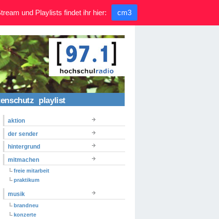
ream und Playlists findet ihr hier:
cm3
tenschutz
playlist
aktion
der sender
hintergrund
mitmachen
freie mitarbeit
praktikum
musik
brandneu
konzerte