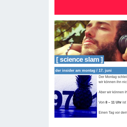
[ science slam ]
der insider am montag / 17. juni
Der Montag schlei
wir können ihn ni
Aber wir können i
Von
8 – 11 Uhr
ist
Einen Tag vor dem