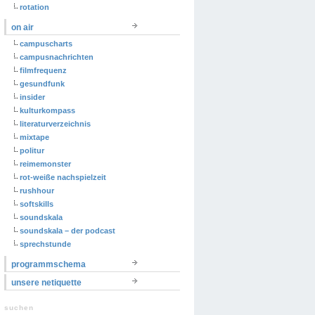
rotation
on air
campuscharts
campusnachrichten
filmfrequenz
gesundfunk
insider
kulturkompass
literaturverzeichnis
mixtape
politur
reimemonster
rot-weiße nachspielzeit
rushhour
softskills
soundskala
soundskala – der podcast
sprechstunde
programmschema
unsere netiquette
suchen