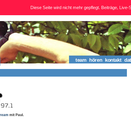
Diese Seite wird nicht mehr gepflegt. Beiträge, Live-St
team
hören
kontakt
da
tream
mit Paul.