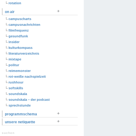
rotation
on air
campuscharts
campusnachrichten
filmfrequenz
gesundfunk
insider
kulturkompass
literaturverzeichnis
mixtape
politur
reimemonster
rot-weiße nachspielzeit
rushhour
softskills
soundskala
soundskala – der podcast
sprechstunde
programmschema
unsere netiquette
suchen