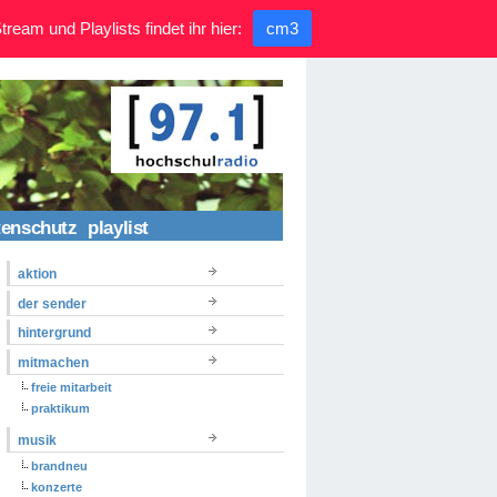
ream und Playlists findet ihr hier:
cm3
tenschutz
playlist
aktion
der sender
hintergrund
mitmachen
freie mitarbeit
praktikum
musik
brandneu
konzerte