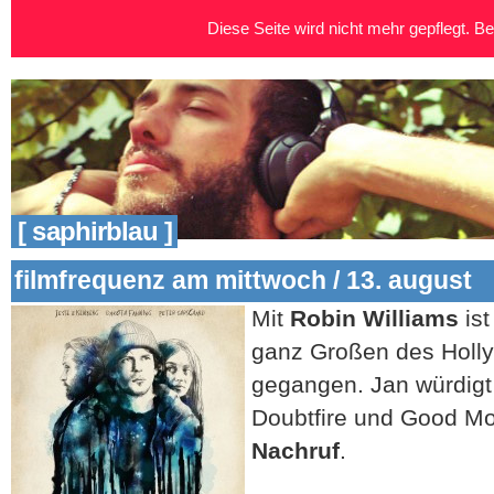
Diese Seite wird nicht mehr gepflegt. Bei
[ saphirblau ]
filmfrequenz am mittwoch / 13. august
Mit
Robin Williams
ist
ganz Großen des Holl
gegangen. Jan würdigt
Doubtfire und Good Mo
Nachruf
.