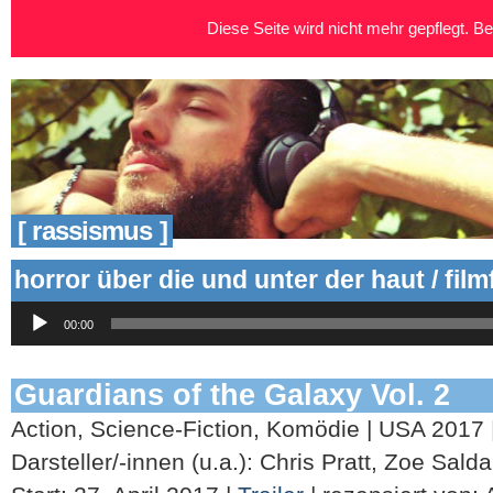
Diese Seite wird nicht mehr gepflegt. Bei
[ rassismus ]
horror über die und unter der haut / fil
Audio-
00:00
Player
Guardians of the Galaxy Vol. 2
Action, Science-Fiction, Komödie | USA 2017
Darsteller/-innen (u.a.): Chris Pratt, Zoe Sald