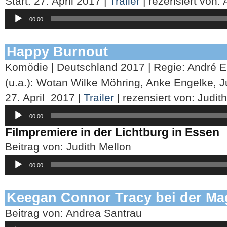
Start: 27. April 2017 |
Trailer
| rezensiert von:
Audio-
00:00
Player
Happy Burnout
Komödie | Deutschland 2017 | Regie: André Er
(u.a.): Wotan Wilke Möhring, Anke Engelke, Jul
27. April 2017 |
Trailer
| rezensiert von: Judit
Audio-
00:00
Player
Filmpremiere in der Lichtburg in Essen
Beitrag von: Judith Mellon
Audio-
00:00
Player
Keegan Connor Tracy bei der Ma
Beitrag von: Andrea Santrau
Audio-