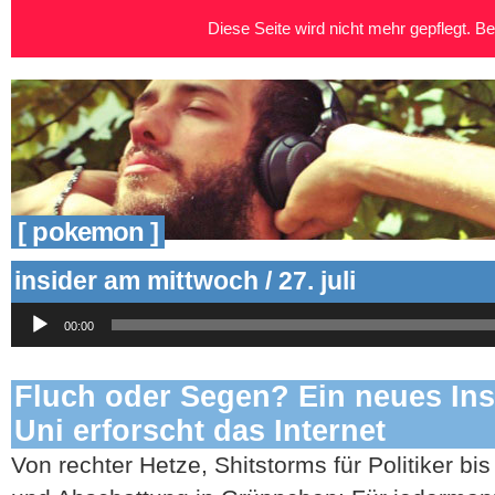
Diese Seite wird nicht mehr gepflegt. Bei
[ pokemon ]
insider am mittwoch / 27. juli
Audio-
00:00
Player
Fluch oder Segen? Ein neues Inst
Uni erforscht das Internet
Von rechter Hetze, Shitstorms für Politiker bi