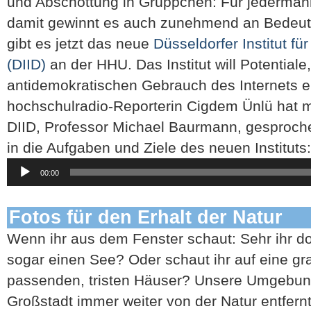
und Abschottung in Grüppchen: Für jedermann 
damit gewinnt es auch zunehmend an Bedeu
gibt es jetzt das neue
Düsseldorfer Institut fü
(DIID)
an der HHU. Das Institut will Potential
antidemokratischen Gebrauch des Internets e
hochschulradio-Reporterin Cigdem Ünlü hat 
DIID, Professor Michael Baurmann, gesproche
in die Aufgaben und Ziele des neuen Instituts:
Audio-
00:00
Player
Fotos für den Erhalt der Natur
Wenn ihr aus dem Fenster schaut: Sehr ihr d
sogar einen See? Oder schaut ihr auf eine gr
passenden, tristen Häuser? Unsere Umgebung i
Großstadt immer weiter von der Natur entfernt. 