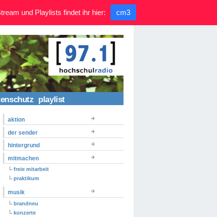
ream und Playlists findet ihr hier:
cm3
tenschutz
playlist
aktion
der sender
hintergrund
mitmachen
freie mitarbeit
praktikum
musik
brandneu
konzerte