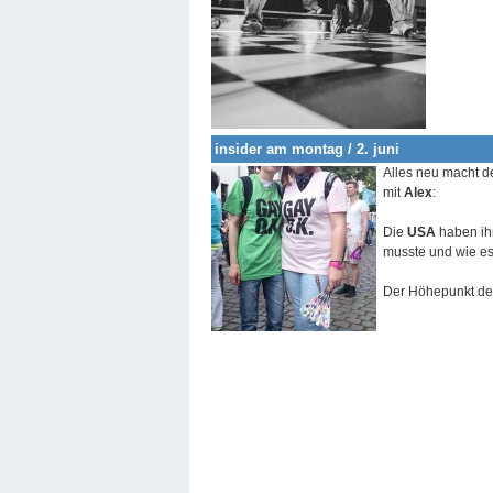
insider am montag / 2. juni
Alles neu macht d
mit
Alex
:
Die
USA
haben i
musste und wie es 
Der Höhepunkt d