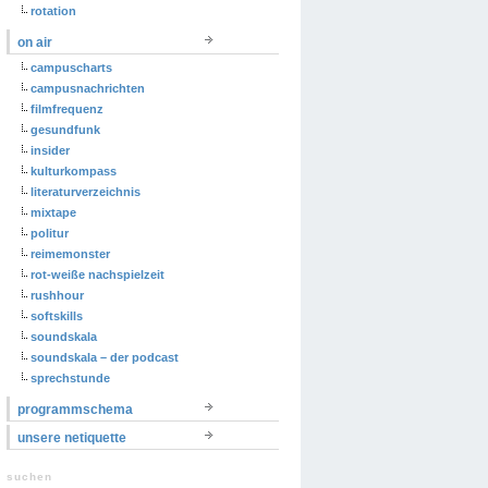
rotation
on air
campuscharts
campusnachrichten
filmfrequenz
gesundfunk
insider
kulturkompass
literaturverzeichnis
mixtape
politur
reimemonster
rot-weiße nachspielzeit
rushhour
softskills
soundskala
soundskala – der podcast
sprechstunde
programmschema
unsere netiquette
suchen