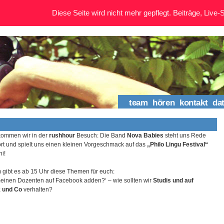
Diese Seite wird nicht mehr gepflegt. Beiträge, Live-St
team
hören
kontakt
da
kommen wir in der
rushhour
Besuch: Die Band
Nova Babies
steht uns Rede
rt und spielt uns einen kleinen Vorgeschmack auf das
„Philo Lingu Festival“
i!
gibt es ab 15 Uhr diese Themen für euch:
 meinen Dozenten auf Facebook adden?‘ – wie sollten wir
Studis und auf
 und Co
verhalten?