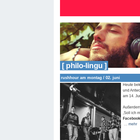
[ philo-lingu ]
rushhour am montag / 02. juni
Heute be
und Antwo
am 14. Jun
Außerdem 
‚Soll ich
Facebook
…
mehr