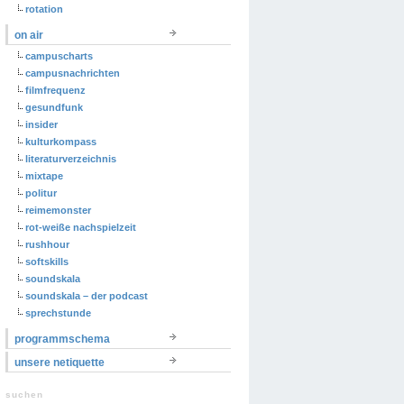
rotation
on air
campuscharts
campusnachrichten
filmfrequenz
gesundfunk
insider
kulturkompass
literaturverzeichnis
mixtape
politur
reimemonster
rot-weiße nachspielzeit
rushhour
softskills
soundskala
soundskala – der podcast
sprechstunde
programmschema
unsere netiquette
suchen