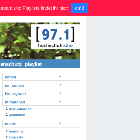
ream und Playlists findet ihr hier:
cm3
tenschutz
playlist
aktion
der sender
hintergrund
mitmachen
freie mitarbeit
praktikum
musik
brandneu
konzerte