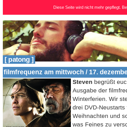
Diese Seite wird nicht mehr gepflegt. Bei
[ patong ]
filmfrequenz am mittwoch / 17. dezemb
Steven
begrüßt euch
Ausgabe der filmfr
Winterferien. Wir st
drei DVD-Neustarts 
Weihnachten und so
was Feines zu vers