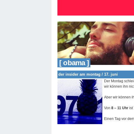
[ obama ]
der insider am montag / 17. juni
Der Montag schlei
wir können ihn ni
Aber wir können i
Von
8 – 11 Uhr
ist
Einen Tag vor dem