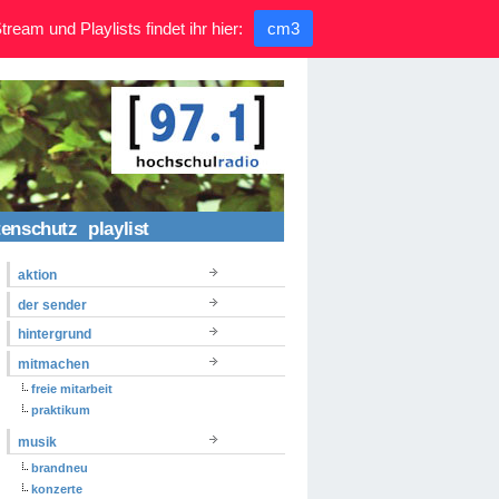
ream und Playlists findet ihr hier:
cm3
tenschutz
playlist
aktion
der sender
hintergrund
mitmachen
freie mitarbeit
praktikum
musik
brandneu
konzerte