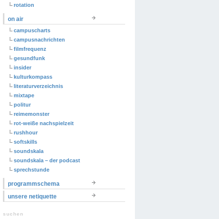
rotation
on air
campuscharts
campusnachrichten
filmfrequenz
gesundfunk
insider
kulturkompass
literaturverzeichnis
mixtape
politur
reimemonster
rot-weiße nachspielzeit
rushhour
softskills
soundskala
soundskala – der podcast
sprechstunde
programmschema
unsere netiquette
suchen