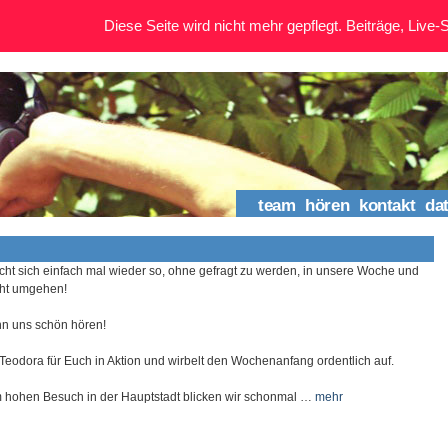
Diese Seite wird nicht mehr gepflegt. Beiträge, Live-St
team
hören
kontakt
da
cht sich einfach mal wieder so, ohne gefragt zu werden, in unsere Woche und
cht umgehen!
hn uns schön hören!
 Teodora für Euch in Aktion und wirbelt den Wochenanfang ordentlich auf.
 hohen Besuch in der Hauptstadt blicken wir schonmal …
mehr