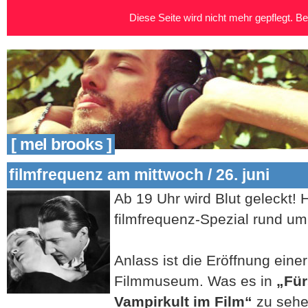
Diese Seite wird nicht mehr gepflegt. Bei
[ mel brooks ]
filmfrequenz am mittwoch / 26. juni
Ab 19 Uhr wird Blut geleckt! 
filmfrequenz-Spezial rund u
Anlass ist die Eröffnung eine
Filmmuseum. Was es in
„Für
Vampirkult im Film“
zu sehen 