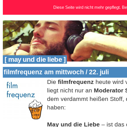
Diese Seite wird nicht mehr gepflegt. Bei
[ may und die liebe ]
filmfrequenz am mittwoch / 22. juli
Die
filmfrequenz
heute wird 
liegt nicht nur an
Moderator 
dem verdammt heißen Stoff, 
haben:
May und die Liebe
– ist das 