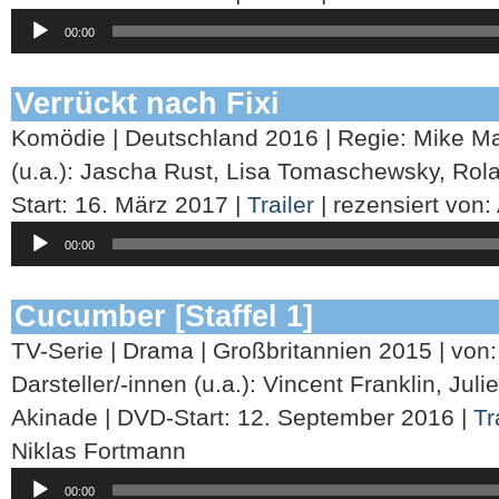
Audio-
00:00
Player
Verrückt nach Fixi
Komödie | Deutschland 2016 | Regie: Mike Mar
(u.a.): Jascha Rust, Lisa Tomaschewsky, Ro
Start: 16. März 2017 |
Trailer
| rezensiert von
Audio-
00:00
Player
Cucumber [Staffel 1]
TV-Serie | Drama | Großbritannien 2015 | von:
Darsteller/-innen (u.a.): Vincent Franklin, Ju
Akinade | DVD-Start: 12. September 2016 |
Tr
Niklas Fortmann
Audio-
00:00
Player