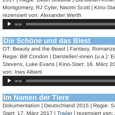
Montgomery, RJ Cyler, Naomi Scott | Kino-Sta
rezensiert von: Alexander Werth
Audio-
00:00
Player
Die Schöne und das Biest
OT: Beauty and the Beast | Fantasy, Romanze
Regie: Bill Condon | Darsteller/-innen (u.a.)
Stevens, Luke Evans | Kino-Start: 16. März 2
von: Ines Alberti
Audio-
00:00
Player
Im Namen der Tiere
Dokumentation | Deutschland 2015 | Regie: 
Start: 17. März 2017 |
Trailer
| rezensiert von