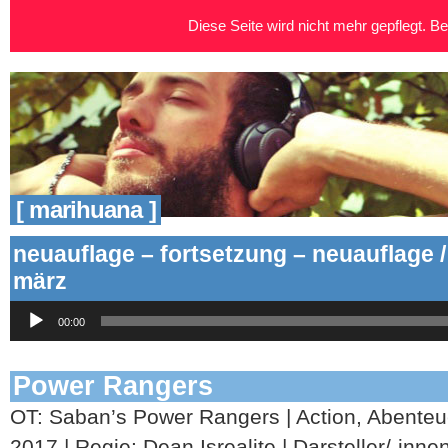
Diese Seite wird nicht mehr gepflegt. Bei
[ marihuana ]
neuauflage – fortsetzung – neuauflage /
märz
Audio-
00:00
Player
Power Rangers
OT: Saban’s Power Rangers | Action, Abenteue
2017 | Regie: Dean Isrealite | Darsteller/-inne