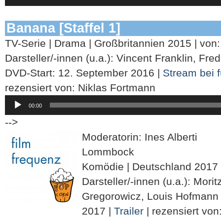
Banana [Staffel 1]
TV-Serie | Drama | Großbritannien 2015 | von:
Darsteller/-innen (u.a.): Vincent Franklin, Fre
DVD-Start: 12. September 2016 |
Stream bei 
rezensiert von: Niklas Fortmann
Audio-
00:00
Player
-->
Moderatorin: Ines Alberti
Lommbock
Komödie | Deutschland 2017 | 
Darsteller/-innen (u.a.): Mori
Gregorowicz, Louis Hofmann |
2017 |
Trailer
| rezensiert vo