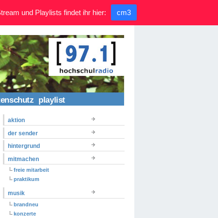
ream und Playlists findet ihr hier:
cm3
tenschutz
playlist
aktion
der sender
hintergrund
mitmachen
freie mitarbeit
praktikum
musik
brandneu
konzerte