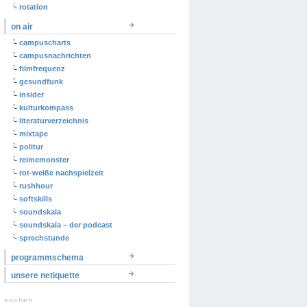
rotation
on air
campuscharts
campusnachrichten
filmfrequenz
gesundfunk
insider
kulturkompass
literaturverzeichnis
mixtape
politur
reimemonster
rot-weiße nachspielzeit
rushhour
softskills
soundskala
soundskala – der podcast
sprechstunde
programmschema
unsere netiquette
suchen