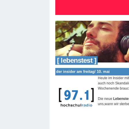
[ lebenstest ]
der insider am freitag/ 10. mai
Heute im Insider
mit
auch noch Skandalös
Wochenende brauch
Die neue
Lebenste
uns,wann wir sterb