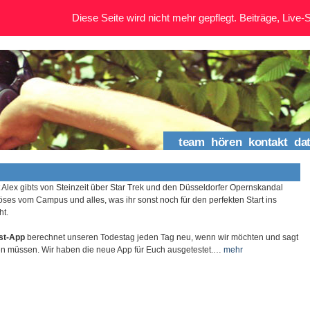
Diese Seite wird nicht mehr gepflegt. Beiträge, Live-St
team
hören
kontakt
da
 Alex gibts von Steinzeit über Star Trek und den Düsseldorfer Opernskandal
es vom Campus und alles, was ihr sonst noch für den perfekten Start ins
t.
st-App
berechnet unseren Todestag jeden Tag neu, wenn wir möchten und sagt
en müssen. Wir haben die neue App für Euch ausgetestet.…
mehr