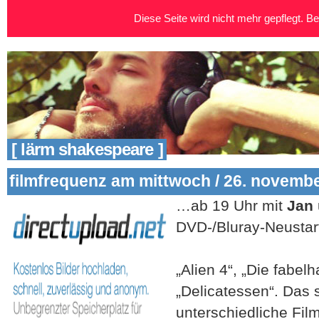
Diese Seite wird nicht mehr gepflegt. Bei
[ lärm shakespeare ]
filmfrequenz am mittwoch / 26. novemb
…ab 19 Uhr mit
Jan
DVD-/Bluray-Neustar
„Alien 4“, „Die fabel
„Delicatessen“. Das s
unterschiedliche Fil