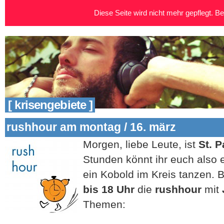
Diese Seite wird nicht mehr gepflegt. Bei
[ krisengebiete ]
rushhour am montag / 16. märz
Morgen, liebe Leute, ist
St. P
Stunden könnt ihr euch also 
ein Kobold im Kreis tanzen. B
bis 18 Uhr
die
rushhour
mit
Themen: