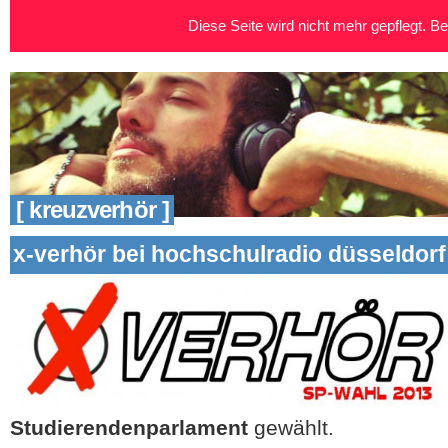
Diese Seite wird nicht mehr gepflegt. Bei
[ kreuzverhör ]
x-verhör bei hochschulradio düsseldorf
Studierendenparlament
gewählt.