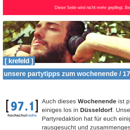
Diese Seite wird nicht mehr gepflegt. Bei
[ krefeld ]
unsere partytipps zum wochenende / 17
Auch dieses
Wochenende
ist 
einiges los in
Düsseldorf
. Uns
Partyredaktion hat für euch ein
rausgesucht und zusammengestel