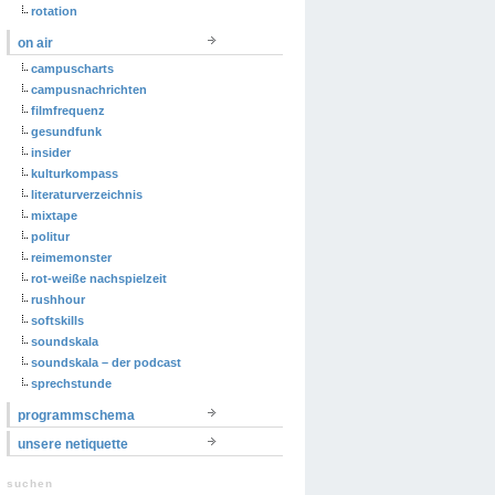
rotation
on air
campuscharts
campusnachrichten
filmfrequenz
gesundfunk
insider
kulturkompass
literaturverzeichnis
mixtape
politur
reimemonster
rot-weiße nachspielzeit
rushhour
softskills
soundskala
soundskala – der podcast
sprechstunde
programmschema
unsere netiquette
suchen