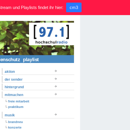
ream und Playlists findet ihr hier:
cm3
tenschutz
playlist
aktion
der sender
hintergrund
mitmachen
freie mitarbeit
praktikum
musik
brandneu
konzerte