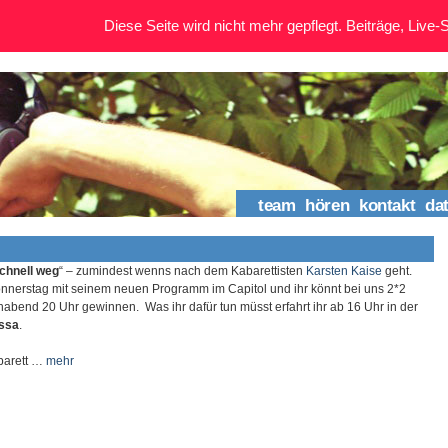
Diese Seite wird nicht mehr gepflegt. Beiträge, Live-St
team
hören
kontakt
da
schnell weg
“ – zumindest wenns nach dem Kabarettisten
Karsten Kaise
geht.
Donnerstag mit seinem neuen Programm im Capitol und ihr könnt bei uns 2*2
habend 20 Uhr gewinnen. Was ihr dafür tun müsst erfahrt ihr ab 16 Uhr in der
issa
.
barett …
mehr