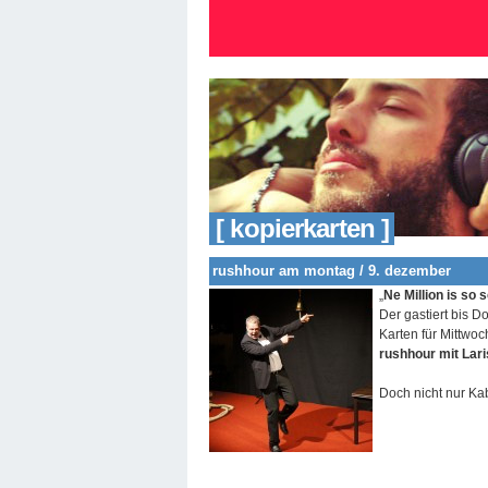
[ kopierkarten ]
rushhour am montag / 9. dezember
„
Ne Million is so 
Der gastiert bis 
Karten für Mittwoc
rushhour mit Lar
Doch nicht nur Ka