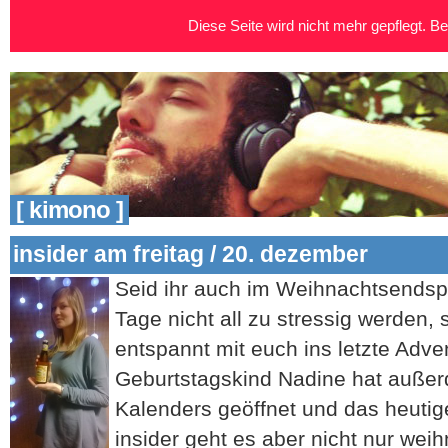
Diese Seite wird nicht mehr gepflegt. Bei
[ kimono ]
insider am freitag / 20. dezember
Seid
ihr auch im Weihnachtsendspu
Tage nicht all zu stressig werden, 
entspannt mit euch ins letzte Ad
Geburtstagskind Nadine hat auße
Kalenders geöffnet und das heutig
insider geht es aber nicht nur wei