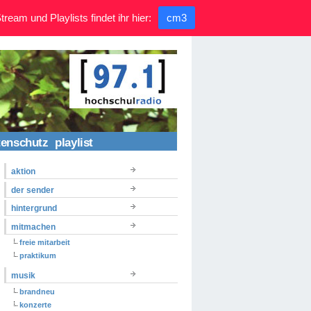
ream und Playlists findet ihr hier:
cm3
tenschutz
playlist
aktion
der sender
hintergrund
mitmachen
freie mitarbeit
praktikum
musik
brandneu
konzerte