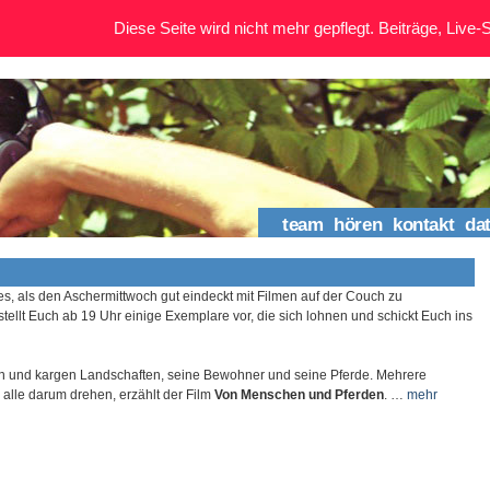
Diese Seite wird nicht mehr gepflegt. Beiträge, Live-St
team
hören
kontakt
da
es, als den Aschermittwoch gut eindeckt mit Filmen auf der Couch zu
stellt Euch ab 19 Uhr einige Exemplare vor, die sich lohnen und schickt Euch ins
en und kargen Landschaften, seine Bewohner und seine Pferde. Mehrere
 alle darum drehen, erzählt der Film
Von Menschen und Pferden
. …
mehr