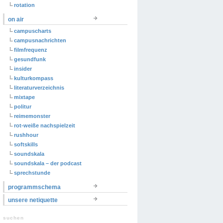
rotation
on air
campuscharts
campusnachrichten
filmfrequenz
gesundfunk
insider
kulturkompass
literaturverzeichnis
mixtape
politur
reimemonster
rot-weiße nachspielzeit
rushhour
softskills
soundskala
soundskala – der podcast
sprechstunde
programmschema
unsere netiquette
suchen