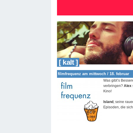
[ kalt ]
filmfrequenz am mittwoch / 18. februar
Was gibt’s Besser
verbringen?
Alex
Kino!
Island
, seine rau
Episoden, die sich