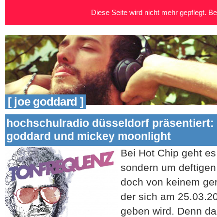
Diese Seite wird nicht mehr gepflegt. Bei
[ joe goddard ]
hochschulradio düsseldorf präsentiert: 
goddard und mickey moonlight
Bei Hot Chip geht e
sondern um deftigen
doch von keinem ger
der sich am 25.03.20
geben wird. Denn dan