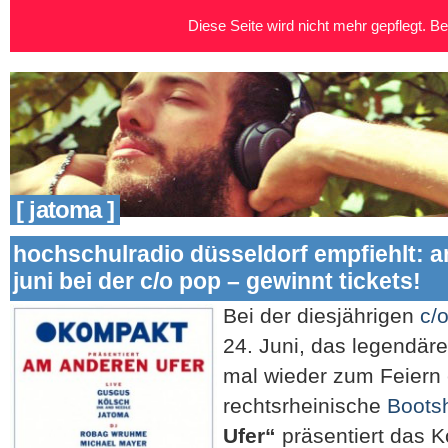
Diese Seite wird nicht mehr gepflegt. Bei
[ jatoma ]
hochschulradio düsseldorf empfiehlt: a
juni bei der c/o pop – gewinnt tickets!
Bei der diesjährigen
c/
24. Juni, das legendär
mal wieder zum Feiern 
rechtsrheinische
Boots
Ufer“
präsentiert das K