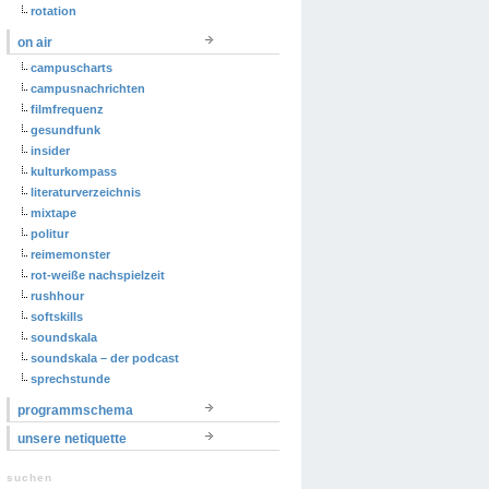
rotation
on air
campuscharts
campusnachrichten
filmfrequenz
gesundfunk
insider
kulturkompass
literaturverzeichnis
mixtape
politur
reimemonster
rot-weiße nachspielzeit
rushhour
softskills
soundskala
soundskala – der podcast
sprechstunde
programmschema
unsere netiquette
suchen