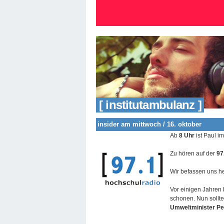
[ institutambulanz ]
insider am mittwoch / 16. oktober
Ab
8 Uhr
ist Paul i
Zu hören auf der
97
Wir befassen uns h
Vor einigen Jahren 
schonen. Nun sollte
Umweltminister Pe