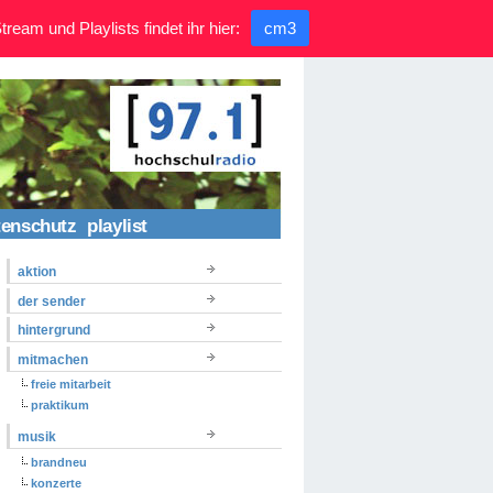
ream und Playlists findet ihr hier:
cm3
tenschutz
playlist
aktion
der sender
hintergrund
mitmachen
freie mitarbeit
praktikum
musik
brandneu
konzerte