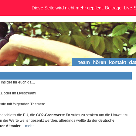
Diese Seite wird nicht mehr gepflegt. Beiträge, Live-St
team
hören
kontakt
da
m insider für euch da…
.1
oder im Livestream!
eute mit folgenden Themen:
beschloss die EU, die
CO2-Grenzwerte
für Autos zu senken um die Umwelt zu
n die Werte weiter gesenkt werden, allerdings wollte da der
deutsche
ter Altmaier
…
mehr